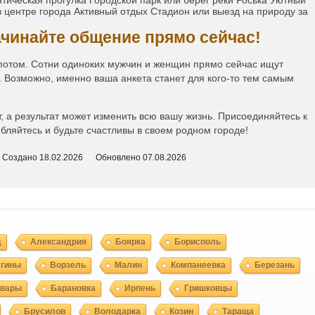
тическая прогулка Городской парк или берег реки Роська Уютный
 центре города Активный отдых Стадион или выезд на природу за
ачинайте общение прямо сейчас!
 потом. Сотни одиноких мужчин и женщин прямо сейчас ищут
 Возможно, именно ваша анкета станет для кого-то тем самым
т, а результат может изменить всю вашу жизнь. Присоединяйтесь к
ляйтесь и будьте счастливы в своем родном городе!
Создано
18.02.2026
Обновлено
07.08.2026
д
Александрия
Боярка
Борисполь
угины
Ворзель
Малин
Компанеевка
Березань
овары
Барановка
Ирпень
Гришковцы
Брусилов
Володарка
Козин
Тараща