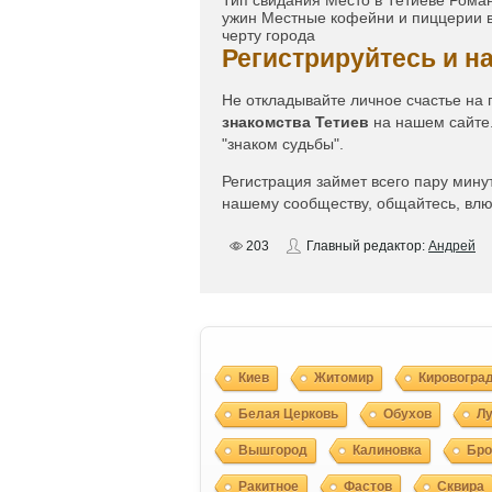
Тип свидания Место в Тетиеве Роман
ужин Местные кофейни и пиццерии в
черту города
Регистрируйтесь и н
Не откладывайте личное счастье на
знакомства Тетиев
на нашем сайте.
"знаком судьбы".
Регистрация займет всего пару мину
нашему сообществу, общайтесь, влюб
203
Главный редактор:
Андрей
Киев
Житомир
Кировогра
Белая Церковь
Обухов
Л
Вышгород
Калиновка
Бр
Ракитное
Фастов
Сквира