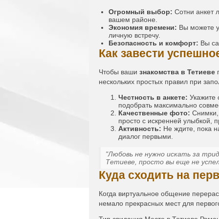
Огромный выбор:
Сотни анкет 
вашем районе.
Экономия времени:
Вы можете уз
личную встречу.
Безопасность и комфорт:
Вы са
Как завести успешно
Чтобы ваши
знакомства в Тетиеве
п
нескольких простых правил при зап
Честность в анкете:
Укажите 
подобрать максимально совме
Качественные фото:
Снимки,
просто с искренней улыбкой, 
Активность:
Не ждите, пока н
диалог первыми.
"Любовь не нужно искать за трид
Тетиеве, просто вы еще не успел
Куда сходить на пер
Когда виртуальное общение перераст
немало прекрасных мест для первог