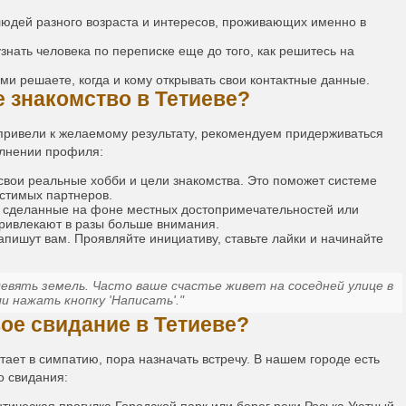
людей разного возраста и интересов, проживающих именно в
нать человека по переписке еще до того, как решитесь на
ми решаете, когда и кому открывать свои контактные данные.
е знакомство в Тетиеве?
ривели к желаемому результату, рекомендуем придерживаться
олнении профиля:
свои реальные хобби и цели знакомства. Это поможет системе
стимых партнеров.
 сделанные на фоне местных достопримечательностей или
привлекают в разы больше внимания.
апишут вам. Проявляйте инициативу, ставьте лайки и начинайте
евять земель. Часто ваше счастье живет на соседней улице в
и нажать кнопку 'Написать'."
вое свидание в Тетиеве?
ает в симпатию, пора назначать встречу. В нашем городе есть
о свидания: