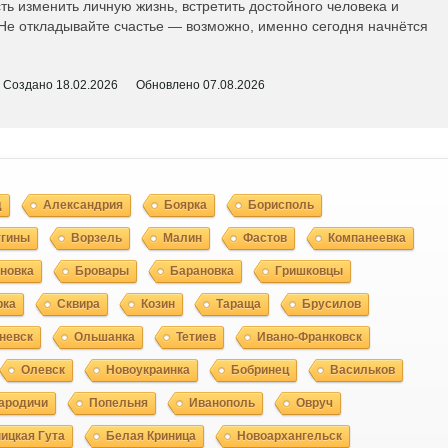
ь изменить личную жизнь, встретить достойного человека и
Не откладывайте счастье — возможно, именно сегодня начнётся
Создано
18.02.2026
Обновлено
07.08.2026
д
Александрия
Боярка
Борисполь
угины
Ворзель
Малин
Фастов
Компанеевка
новка
Бровары
Барановка
Гришковцы
рка
Сквира
Козин
Тараща
Брусилов
невск
Ольшанка
Тетиев
Ивано-Франковск
Олевск
Новоукраинка
Бобринец
Васильков
ародичи
Попельня
Иванополь
Овруч
ицкая Гута
Белая Криница
Новоархангельск