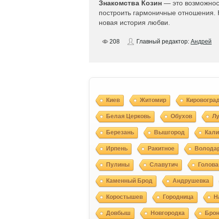
Знакомства Козин
— это возможност
построить гармоничные отношения. 
новая история любви.
208
Главный редактор:
Андрей
Киев
Житомир
Кировогра
Белая Церковь
Обухов
Л
Березань
Вышгород
Кали
Ирпень
Ракитное
Волода
Пулины
Славутич
Голова
Каменный Брод
Андрушевка
Коростышев
Городница
Н
Довбыш
Новгородка
Брон