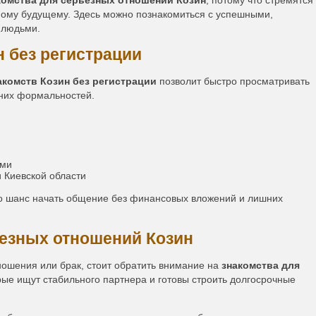
комства для серьезных отношений Козин
, потому что стремятся
тному будущему. Здесь можно познакомиться с успешными,
 людьми.
н без регистрации
акомств Козин без регистрации
позволит быстро просматривать
них формальностей.
ями
и Киевской области
 шанс начать общение без финансовых вложений и лишних
ьезных отношений Козин
ношения или брак, стоит обратить внимание на
знакомства для
орые ищут стабильного партнера и готовы строить долгосрочные