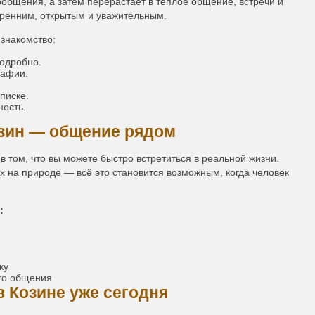
ообщения, а затем перерастает в теплое общение, встречи и
кренним, открытым и уважительным.
знакомство:
подробно.
рафии.
писке.
ность.
озин — общение рядом
 том, что вы можете быстро встретиться в реальной жизни.
х на природе — всё это становится возможным, когда человек
:
ку
ого общения
в Козине уже сегодня