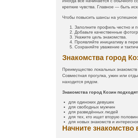
Иногда всё начинается с обычного с
крепкие чувства. Главное — быть ис
Чтобы повысить шансы на успешное 
Заполните профиль честно и 
Добавьте качественные фотог
Укажите цель знакомства.
Проявляйте инициативу в пере
Сохраняйте уважение и тактич
Знакомства город К
Преимущество локальных знакомств в
Совместная прогулка, ужин или отды
находится рядом.
Знакомства город Козин подходят
для одиноких девушек
для свободных мужчин
для разведённых людей
для тех, кто ищет вторую половин
для новых знакомств и интересн
Начните знакомство 