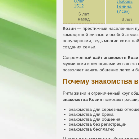
Олег
Любовь
1512
Генина
(Исак)
6 лет
назад
8 лет
назад
Козин
— престижный населённый пун
комфортной жизнью и особой атмос
популярными, ведь многие хотят на
создания семьи.
Современный
сайт знакомств Кози
мужчинами и женщинами из вашего 
позволяет начать общение легко и б
Почему знакомства 
Ритм жизни и ограниченный круг об
знакомства Козин
помогают расшири
знакомства для серьезных отнош
знакомства для брака
знакомства для общения
знакомства без регистрации
знакомства бесплатно