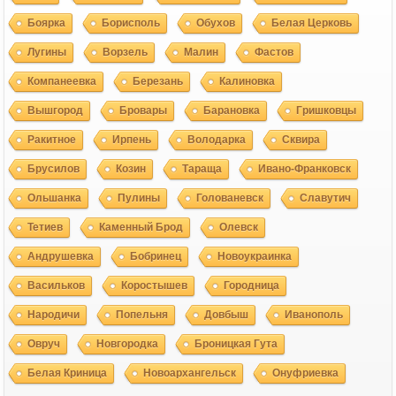
Боярка
Борисполь
Обухов
Белая Церковь
Лугины
Ворзель
Малин
Фастов
Компанеевка
Березань
Калиновка
Вышгород
Бровары
Барановка
Гришковцы
Ракитное
Ирпень
Володарка
Сквира
Брусилов
Козин
Тараща
Ивано-Франковск
Ольшанка
Пулины
Голованевск
Славутич
Тетиев
Каменный Брод
Олевск
Андрушевка
Бобринец
Новоукраинка
Васильков
Коростышев
Городница
Народичи
Попельня
Довбыш
Иванополь
Овруч
Новгородка
Броницкая Гута
Белая Криница
Новоархангельск
Онуфриевка