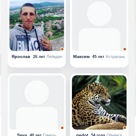
Ярослав
Максим
26 лет
Лебедин
45 лет
Астрахань
Sava
gedot
40 лет
Гомель
54 года
Обнинск