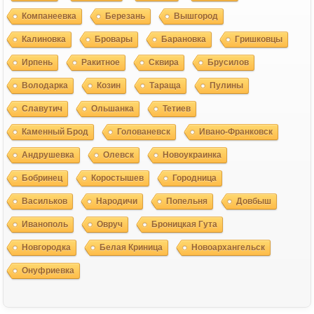
Компанеевка
Березань
Вышгород
Калиновка
Бровары
Барановка
Гришковцы
Ирпень
Ракитное
Сквира
Брусилов
Володарка
Козин
Тараща
Пулины
Славутич
Ольшанка
Тетиев
Каменный Брод
Голованевск
Ивано-Франковск
Андрушевка
Олевск
Новоукраинка
Бобринец
Коростышев
Городница
Васильков
Народичи
Попельня
Довбыш
Иванополь
Овруч
Броницкая Гута
Новгородка
Белая Криница
Новоархангельск
Онуфриевка