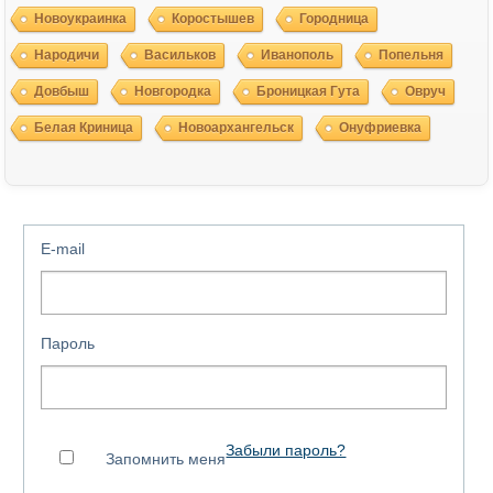
Новоукраинка
Коростышев
Городница
Народичи
Васильков
Иванополь
Попельня
Довбыш
Новгородка
Броницкая Гута
Овруч
Белая Криница
Новоархангельск
Онуфриевка
E-mail
Пароль
Забыли пароль?
Запомнить меня