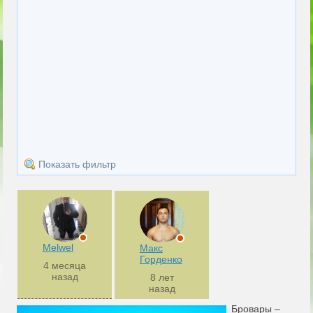
Показать фильтр
Melwel
Макс
Горденко
4 месяца
назад
8 лет
назад
Бровары –