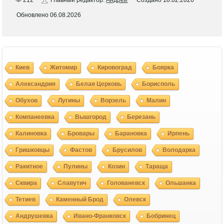
212
Главный редактор:
Андрей
Создано
18.02.2026
Обновлено
06.08.2026
Киев
Житомир
Кировоград
Боярка
Александрия
Белая Церковь
Борисполь
Обухов
Лугины
Ворзель
Малин
Компанеевка
Вышгород
Березань
Калиновка
Бровары
Барановка
Ирпень
Гришковцы
Фастов
Брусилов
Володарка
Ракитное
Пулины
Козин
Тараща
Сквира
Славутич
Голованевск
Ольшанка
Тетиев
Каменный Брод
Олевск
Андрушевка
Ивано-Франковск
Бобринец