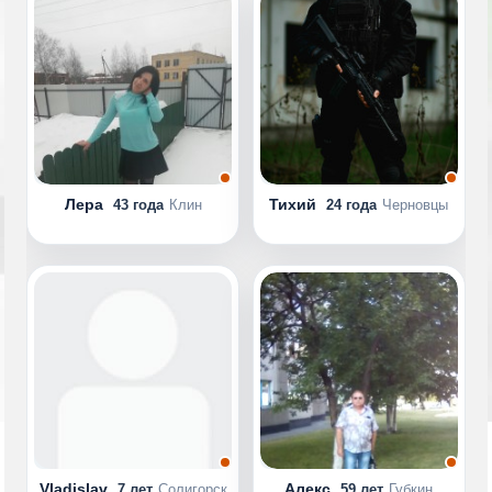
Лера
Тихий
43 года
Клин
24 года
Черновцы
Vladislav
Алекс
7 лет
Солигорск
59 лет
Губкин