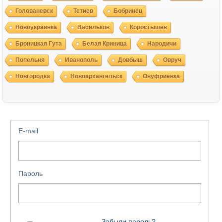
Голованевск
Тетиев
Бобринец
Новоукраинка
Васильков
Коростышев
Броницкая Гута
Белая Криница
Народичи
Попельня
Иванополь
Довбыш
Овруч
Новгородка
Новоархангельск
Онуфриевка
E-mail
Пароль
Забыли пароль?