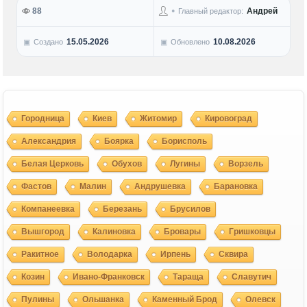
88
Андрей
Главный редактор:
15.05.2026
10.08.2026
Создано
Обновлено
Городница
Киев
Житомир
Кировоград
Александрия
Боярка
Борисполь
Белая Церковь
Обухов
Лугины
Ворзель
Фастов
Малин
Андрушевка
Барановка
Компанеевка
Березань
Брусилов
Вышгород
Калиновка
Бровары
Гришковцы
Ракитное
Володарка
Ирпень
Сквира
Козин
Ивано-Франковск
Тараща
Славутич
Пулины
Ольшанка
Каменный Брод
Олевск