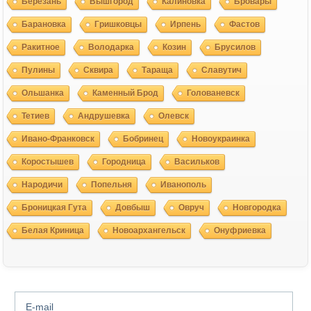
Березань
Вышгород
Калиновка
Бровары
Барановка
Гришковцы
Ирпень
Фастов
Ракитное
Володарка
Козин
Брусилов
Пулины
Сквира
Тараща
Славутич
Ольшанка
Каменный Брод
Голованевск
Тетиев
Андрушевка
Олевск
Ивано-Франковск
Бобринец
Новоукраинка
Коростышев
Городница
Васильков
Народичи
Попельня
Иванополь
Броницкая Гута
Довбыш
Овруч
Новгородка
Белая Криница
Новоархангельск
Онуфриевка
E-mail