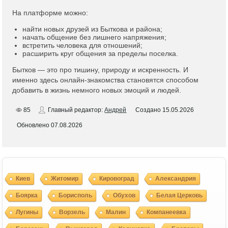
На платформе можно:
найти новых друзей из Быткова и района;
начать общение без лишнего напряжения;
встретить человека для отношений;
расширить круг общения за пределы поселка.
Бытков — это про тишину, природу и искренность. И
именно здесь онлайн-знакомства становятся способом
добавить в жизнь немного новых эмоций и людей.
85
Главный редактор:
Андрей
Создано
15.05.2026
Обновлено
07.08.2026
Киев
Житомир
Кировоград
Александрия
Боярка
Борисполь
Обухов
Белая Церковь
Лугины
Ворзель
Малин
Компанеевка