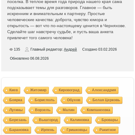
поселка. В теплое время года природа нашего края сама
подсказывает темы для разговоров. Главное — быть
искренним и внимательным к партнеру. Простые
человеческие качества: доброта, чувство юмора и
открытость — вот что по-настоящему ценится в Черняхове.
Сделайте шаг навстречу судьбе, и пусть ваша анкета
привлечет того самого человека!
135
Главный редактор:
Андрей
Создано
03.02.2026
Обновлено
06.08.2026
Киев
Житомир
Кировоград
Александрия
Боярка
Борисполь
Обухов
Белая Церковь
Лугины
Ворзель
Малин
Компанеевка
Березань
Вышгород
Калиновка
Бровары
Барановка
Ирпень
Гришковцы
Ракитное