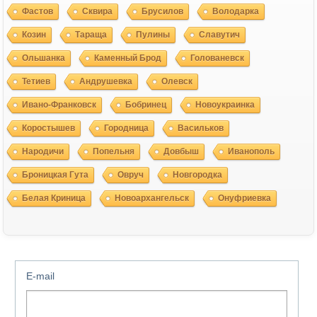
Фастов
Сквира
Брусилов
Володарка
Козин
Тараща
Пулины
Славутич
Ольшанка
Каменный Брод
Голованевск
Тетиев
Андрушевка
Олевск
Ивано-Франковск
Бобринец
Новоукраинка
Коростышев
Городница
Васильков
Народичи
Попельня
Довбыш
Иванополь
Броницкая Гута
Овруч
Новгородка
Белая Криница
Новоархангельск
Онуфриевка
E-mail