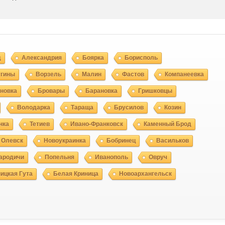
д
Александрия
Боярка
Борисполь
угины
Ворзель
Малин
Фастов
Компанеевка
новка
Бровары
Барановка
Гришковцы
Володарка
Тараща
Брусилов
Козин
нка
Тетиев
Ивано-Франковск
Каменный Брод
Олевск
Новоукраинка
Бобринец
Васильков
ародичи
Попельня
Иванополь
Овруч
ицкая Гута
Белая Криница
Новоархангельск