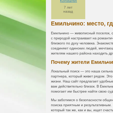
Konstantin
7 лет
назад
Емильчино: место, г
Емильчино — живописный поселок, о
с природой настраивает на романтич
близкого по духу человека. Знакомс
соединяет одиноких людей, мечтаю
жителям нашего района находить др
Почему жители Емильчи
Локальный поиск — это наша сильна
партнера, который живет рядом. Это
жизни. Наш сайт предлагает удобные
вам действительно близок. В Емиль
помогает им быстрее найти свою суд
Мы заботимся о безопасности общен
поиска приятным и результативным.
который так же, как и вы, ищет счас