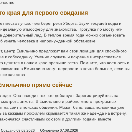
очестве.
о края для первого свидания
ет места лучше, чем берег реки Уборть. Звуки текущей воды и
 идеальную атмосферу для знакомства. Прогулка по мосту или
а доверительный лад. В теплое время года можно организовать
об узнать человека в непринужденной обстановке.
т, центр Емильчино предложит вам свои локации для спокойного
е к собеседнику. Умение слушать и искренне интересоваться
то ценится в нашем крае превыше всего. Помните, что честность и
знакомства в Емильчино могут перерасти в нечто большее, если вы
шие качества.
Емильчино прямо сейчас
 ждет. Она находит тех, кто действует. Зарегистрируйтесь на
 смотреть анкеты. В Емильчино и районе много прекрасных
т на сайт в поисках общения. Может быть, ваша половинка уже
ь за каждым профилем скрывается такая же надежда на встречу.
закончатся счастливым союзом и долгими годами вместе.
Создано
03.02.2026
Обновлено
07.08.2026