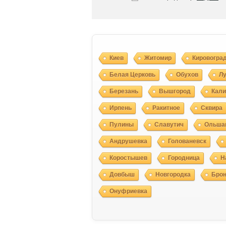
Киев
Житомир
Кировогра
Белая Церковь
Обухов
Л
Березань
Вышгород
Кали
Ирпень
Ракитное
Сквира
Пулины
Славутич
Ольша
Андрушевка
Голованевск
Коростышев
Городница
Н
Довбыш
Новгородка
Брон
Онуфриевка