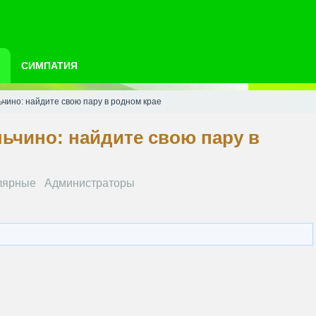
СИМПАТИЯ
ьчино: найдите свою пару в родном крае
ьчино: найдите свою пару в
лярные
Администраторы