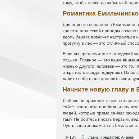
тому, чтобы навсегда забыть об один
Романтика Емильчинског
Для первого свидания в Емильчино н
красота полесской природы создают
вдоль берега поможет настроиться н
прогулку в лес — это отличный спос
Если вы предпочитаете городской ую
отдыха. Главное — это ваше внимани
жизнью другого человека — это то, ч
открытость всегда подкупают. Ваши 
дадите себе шанс проявить свои луч
Начните новую главу в 
Любовь не приходит к тем, кто просто
сайте, заполните профиль и начните
людей, которые прямо сейчас заходя
там? Не бойтесь писать первым, вед
Пусть ваши знакомства в Емильчино 
134
Главный редактор:
Андрей