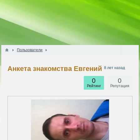
Пользователи
Анкета знакомства Евгений
8 лет назад
0
0
Рейтинг
Репутация