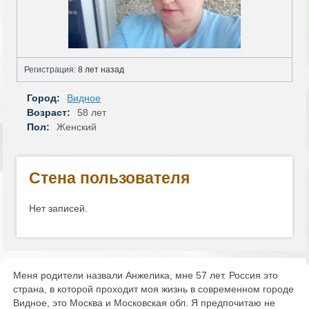
Регистрация:
8 лет назад
Город:
Видное
Возраст:
58 лет
Пол:
Женский
Стена пользователя
Нет записей.
Меня родители назвали Анжелика, мне 57 лет. Россия это
страна, в которой проходит моя жизнь в современном городе
Видное, это Москва и Московская обл. Я предпочитаю не