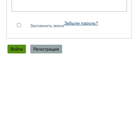
Забыли пароль?
Запомнить меня