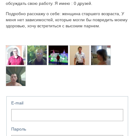
обсуждать свою работу. Я имею : 0 друзей.
Подробно расскажу о себе: женщина старшего возраста, У
меня нет зависимостей, которые могли бы повредить моему
здоровью, хочу встретиться с высоким парнем.
E-mail
Пароль