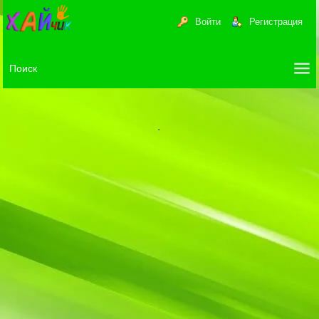
Войти
Регистрация