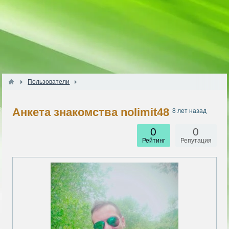
Пользователи
Анкета знакомства nolimit48
8 лет назад
0
0
Рейтинг
Репутация