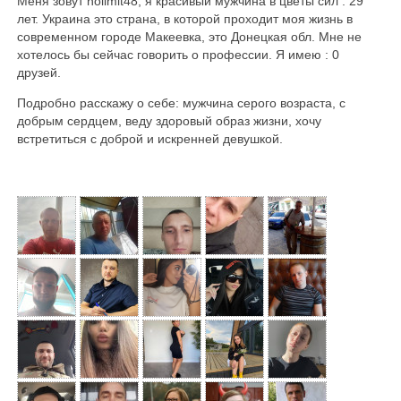
Меня зовут nolimit48, я красивый мужчина в цветы сил : 29
лет. Украина это страна, в которой проходит моя жизнь в
современном городе Макеевка, это Донецкая обл. Мне не
хотелось бы сейчас говорить о профессии. Я имею : 0
друзей.
Подробно расскажу о себе: мужчина серого возраста, с
добрым сердцем, веду здоровый образ жизни, хочу
встретиться с доброй и искренней девушкой.