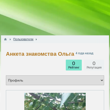
Пользователи
Анкета знакомства Ольга
4 года назад
0
0
Рейтинг
Репутация