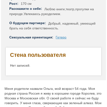
Рост:
170 см
Расскажите о себе:
Люблю книги,театр,прогулки на
природе.Увлекаюсь рукоделием.
О будущем партнере:
Добрый, надежный, умеющий
брать на себя ответственность.
Сексуальная ориентация:
Гетеро
Стена пользователя
Нет записей.
Меня родители назвали Ольга, мой возраст 54 года. Моя
родная страна Россия я живу в хорошем городе Королев, это
Москва и Московская обл. О своей работе я сейчас не буду
говорить. У меня глаза, сверкающие как зеленый алмаз. Мои