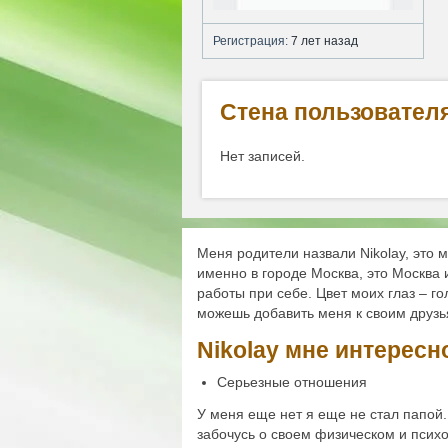
Регистрация:
7 лет назад
Стена пользовател
Нет записей.
Меня родители назвали Nikolay, это м
именно в городе Москва, это Москва
работы при себе. Цвет моих глаз – го
можешь добавить меня к своим друзь
Nikolay мне интересн
Серьезные отношения
У меня еще нет я еще не стал папой.
забочусь о своем физическом и психо