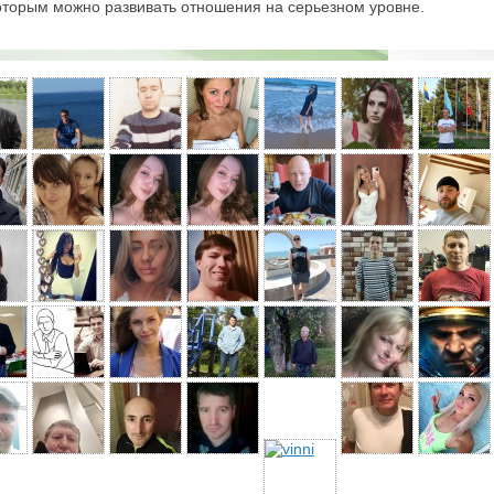
которым можно развивать отношения на серьезном уровне.