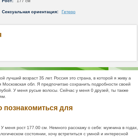
Рост:
177 см
Сексуальная ориентация:
Гетеро
я
ой лучший возраст 35 лет. Россия это страна, в которой я живу а
 и Московская обл. Я предпочитаю сохранить подробности своей
лубой. У меня русые волосы. Сейчас у меня 0 друзей, ты также
ям.
о познакомиться для
 У меня рост 177.00 см. Немного расскажу о себе: мужчина в годах,
логическом состоянии, хочу встретиться с умной и интересной