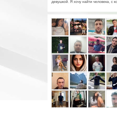
девушкой. Я хочу найти человека, с 