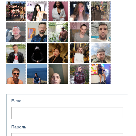
E-mail
Пароль