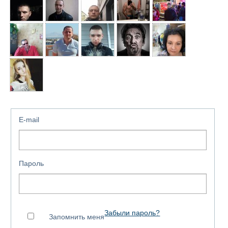
E-mail
Пароль
Забыли пароль?
Запомнить меня