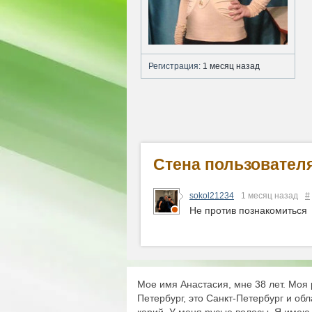
Регистрация:
1 месяц назад
Стена пользовател
sokol21234
1 месяц назад
#
Не против познакомиться
Мое имя Анастасия, мне 38 лет. Моя 
Петербург, это Санкт-Петербург и об
карий. У меня русые волосы. Я имею :