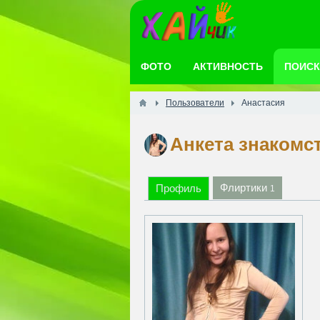
ФОТО
АКТИВНОСТЬ
ПОИСК
Пользователи
Анастасия
Анкета знакомс
Флиртики
Профиль
1