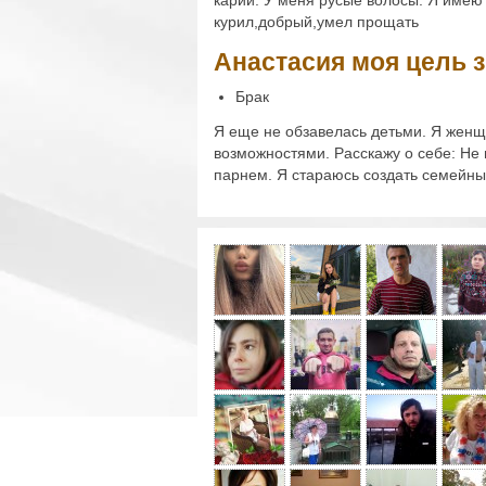
курил,добрый,умел прощать
Анастасия моя цель 
Брак
Я еще не обзавелась детьми. Я женщ
возможностями. Расскажу о себе: Не 
парнем. Я стараюсь создать семейны