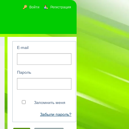
Войти
Регистрация
E-mail
Пароль
Запомнить меня
Забыли пароль?