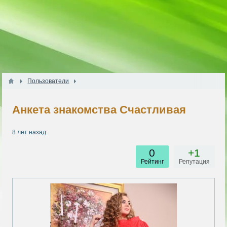
Пользователи
Анкета знакомства Счастливая
8 лет назад
0
+1
Рейтинг
Репутация