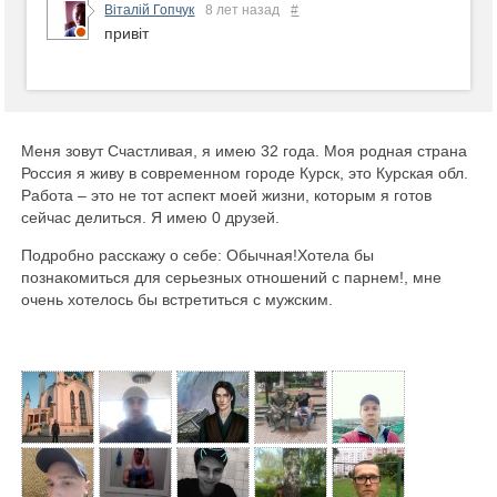
Віталій Гопчук
8 лет назад
#
привіт
Меня зовут Счастливая, я имею 32 года. Моя родная страна
Россия я живу в современном городе Курск, это Курская обл.
Работа – это не тот аспект моей жизни, которым я готов
сейчас делиться. Я имею 0 друзей.
Подробно расскажу о себе: Обычная!Хотела бы
познакомиться для серьезных отношений с парнем!, мне
очень хотелось бы встретиться с мужским.