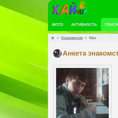
ФОТО
АКТИВНОСТЬ
ПОИСК
Пользователи
Юра
Анкета знакомс