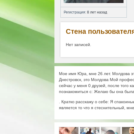
Регистрация:
8 лет назад
Стена пользовател
Нет записей.
Мое имя Юра, мне 26 лет. Молдова эт
Днестровск, это Молдова Мой профе
сейчас у меня 0 друзей, после того к
познакомиться с: Желаю бы она была
. Кратко расскажу о себе: Я спакои
является то что я стеснительный, м