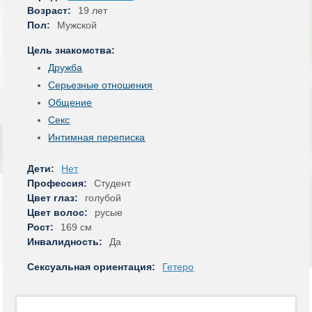
Возраст:
19 лет
Пол:
Мужской
Цель знакомства:
Дружба
Серьезные отношения
Общение
Секс
Интимная переписка
Дети:
Нет
Профессия:
Студент
Цвет глаз:
голубой
Цвет волос:
русые
Рост:
169 см
Инвалидность:
Да
Сексуальная ориентация:
Гетеро