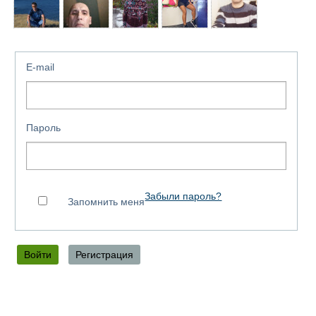
E-mail
Пароль
Забыли пароль?
Запомнить меня