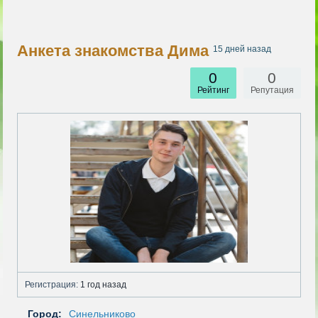
Анкета знакомства Дима
15 дней назад
0
0
Рейтинг
Репутация
Регистрация:
1 год назад
Город:
Синельниково