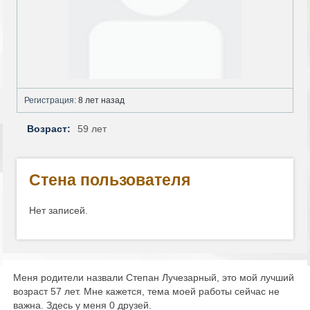
Регистрация:
8 лет назад
Возраст:
59 лет
Стена пользователя
Нет записей.
Меня родители назвали Степан Лучезарный, это мой лучший
возраст 57 лет. Мне кажется, тема моей работы сейчас не
важна. Здесь у меня 0 друзей.