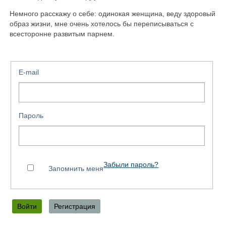
Немного расскажу о себе: одинокая женщина, веду здоровый
образ жизни, мне очень хотелось бы переписываться с
всесторонне развитым парнем.
E-mail
Пароль
Забыли пароль?
Запомнить меня