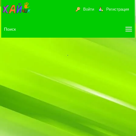
Войти
Регистрация