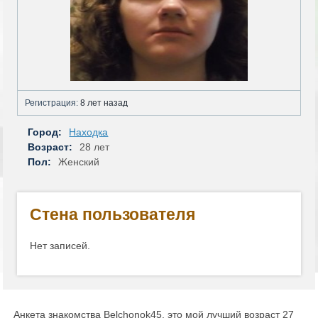
Регистрация:
8 лет назад
Город:
Находка
Возраст:
28 лет
Пол:
Женский
Стена пользователя
Нет записей.
Анкета знакомства Belchonok45, это мой лучший возраст 27