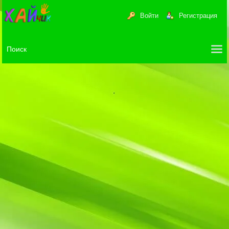
Войти
Регистрация