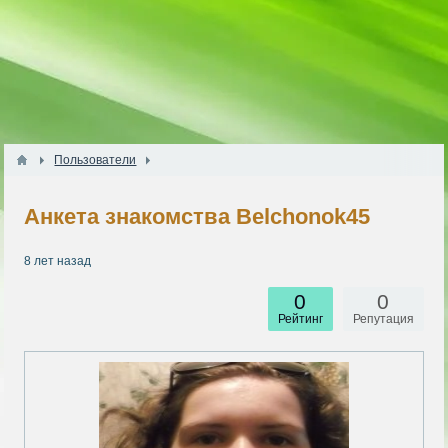
Пользователи
Анкета знакомства Belchonok45
8 лет назад
0
0
Рейтинг
Репутация