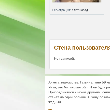
Регистрация:
7 лет назад
Стена пользовател
Нет записей.
Анкета знакомства Татьяна, мне 59 л
Чита, это Читинская обл. Я не буду 
Присоединяйся к моим друзьям, сейча
станет на один больше. Я хочу позна
жадный.